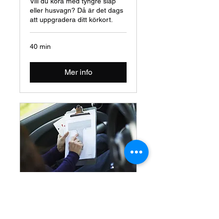
Vill du köra med tyngre släp
eller husvagn? Då är det dags
att uppgradera ditt körkort.
40 min
Mer info
Extra tjänster
Risk 1 & Risk 2, teoripaket,